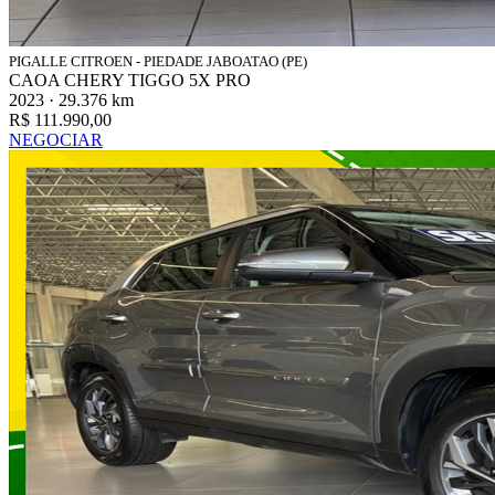
PIGALLE CITROEN - PIEDADE JABOATAO (PE)
CAOA CHERY TIGGO 5X PRO
2023 · 29.376 km
R$ 111.990,00
NEGOCIAR