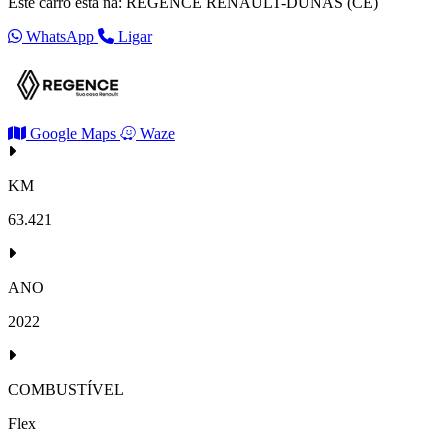
Este carro está na: REGENCE RENAULT-DUNAS (CE)
WhatsApp
Ligar
Google Maps
Waze
KM
63.421
ANO
2022
COMBUSTÍVEL
Flex