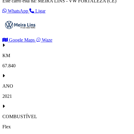
Este carro está na: MEIRA LINS - VW FORTALEZA (CE)
WhatsApp
Ligar
Google Maps
Waze
KM
67.840
ANO
2021
COMBUSTÍVEL
Flex